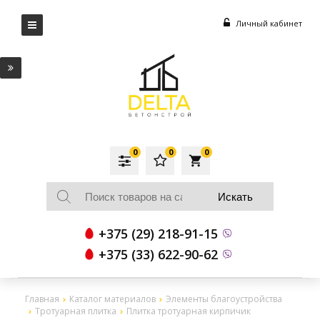
Личный кабинет
0
0
0
local_grocery_store
+375 (29) 218-91-15
+375 (33) 622-90-62
Главная
Каталог материалов
Элементы благоустройства
Тротуарная плитка
Плитка тротуарная кирпичик