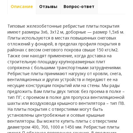
Описание
Отзывы
Вопрос-ответ
Типовые железобетонные ребристые плиты покрытия
имеют размеры 3х6, 3х12 м, доборные — размер 1,5х6 м.
Плиты используются в местах повышенных снеговых
отложений у фонарей, в пределах профиля покрытия в
районах с весом снегового покрова свыше 150 кгс/м2.
Также они находят применение, когда доставка на
строительную площадку крупноразмерных плит
сопряжена с большими транспортными затруднениями.
Ребристые плиты принимают нагрузку от кровли, снега,
вентиляционных и других устройств и передают ее на
несущие конструкции покрытий или на стены. Мы рады
предложить Вам плиты двух типов: без проема в полке –
тип ПГ; с проемом в полке для пропуска вентиляционной
шахты или воздуховода крышного вентилятора – тип ПВ.
На плиты покрытия с отверстиями могут быть
установлены центробежные и осевые крышные
вентиляторы. Вы можете купить плиты с отверстием
диаметром 400, 700, 1000 и 1450 мм. Ребристые плиты
имеют П-образное поперечное сечение. В продукции