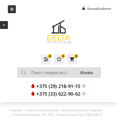
Личный кабинет
0
0
0
local_grocery_store
+375 (29) 218-91-15
+375 (33) 622-90-62
Главная
Каталог материалов
Железобетонные изделия
Плиты ребристые (ПГ, ПВ)
Плита ребристая 3ПВ6-3АV-4