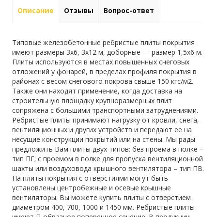
Описание
Отзывы
Вопрос-ответ
Типовые железобетонные ребристые плиты покрытия
имеют размеры 3х6, 3х12 м, доборные — размер 1,5х6 м.
Плиты используются в местах повышенных снеговых
отложений у фонарей, в пределах профиля покрытия в
районах с весом снегового покрова свыше 150 кгс/м2.
Также они находят применение, когда доставка на
строительную площадку крупноразмерных плит
сопряжена с большими транспортными затруднениями.
Ребристые плиты принимают нагрузку от кровли, снега,
вентиляционных и других устройств и передают ее на
несущие конструкции покрытий или на стены. Мы рады
предложить Вам плиты двух типов: без проема в полке –
тип ПГ; с проемом в полке для пропуска вентиляционной
шахты или воздуховода крышного вентилятора – тип ПВ.
На плиты покрытия с отверстиями могут быть
установлены центробежные и осевые крышные
вентиляторы. Вы можете купить плиты с отверстием
диаметром 400, 700, 1000 и 1450 мм. Ребристые плиты
имеют П-образное поперечное сечение. В продукции