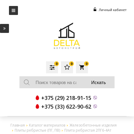
Личный кабинет
0
0
0
local_grocery_store
+375 (29) 218-91-15
+375 (33) 622-90-62
Главная
Каталог материалов
Железобетонные изделия
Плиты ребристые (ПГ, ПВ)
Плита ребристая 2ПГ6-4Ат