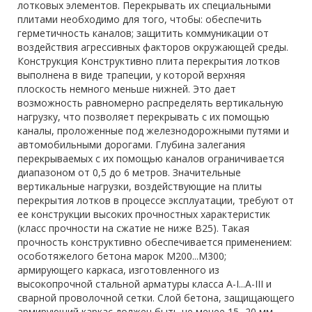
лотковых элементов. Перекрывать их специальными
плитами необходимо для того, чтобы: обеспечить
герметичность каналов; защитить коммуникации от
воздействия агрессивных факторов окружающей среды.
Конструкция Конструктивно плита перекрытия лотков
выполнена в виде трапеции, у которой верхняя
плоскость немного меньше нижней. Это дает
возможность равномерно распределять вертикальную
нагрузку, что позволяет перекрывать с их помощью
каналы, проложенные под железнодорожными путями и
автомобильными дорогами. Глубина залегания
перекрываемых с их помощью каналов ограничивается
диапазоном от 0,5 до 6 метров. Значительные
вертикальные нагрузки, воздействующие на плиты
перекрытия лотков в процессе эксплуатации, требуют от
ее конструкции высоких прочностных характеристик
(класс прочности на сжатие не ниже В25). Такая
прочность конструктивно обеспечивается применением:
особотяжелого бетона марок М200...М300;
армирующего каркаса, изготовленного из
высокопрочной стальной арматуры класса A-I...A-III и
сварной проволочной сетки. Слой бетона, защищающего
армирующий каркас должен быть не менее 15 -20 мм.