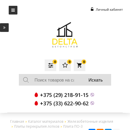
Личный кабинет
0
0
0
local_grocery_store
+375 (29) 218-91-15
+375 (33) 622-90-62
Главная
Каталог материалов
Железобетонные изделия
Плиты перекрытия лотков
Плита ПО-3