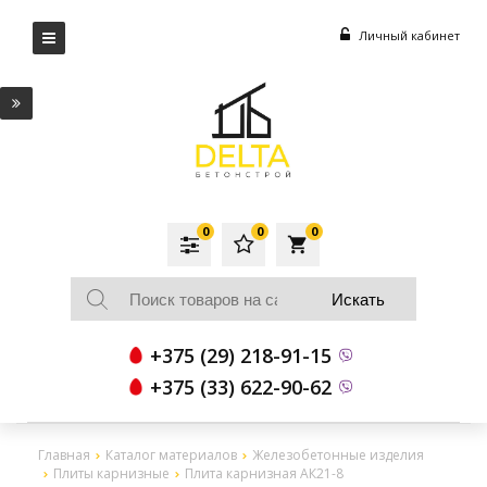
Личный кабинет
0
0
0
local_grocery_store
+375 (29) 218-91-15
+375 (33) 622-90-62
Главная
Каталог материалов
Железобетонные изделия
Плиты карнизные
Плита карнизная АК21-8