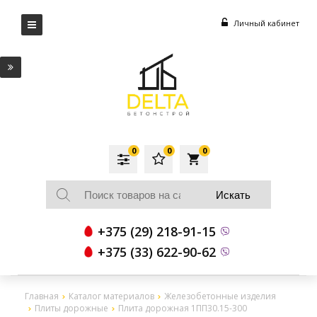
Личный кабинет
0
0
0
local_grocery_store
+375 (29) 218-91-15
+375 (33) 622-90-62
Главная
Каталог материалов
Железобетонные изделия
Плиты дорожные
Плита дорожная 1ПП30.15-300