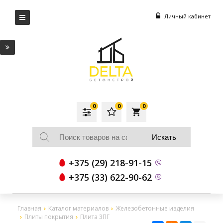
Личный кабинет
0
0
0
local_grocery_store
+375 (29) 218-91-15
+375 (33) 622-90-62
Главная
Каталог материалов
Железобетонные изделия
Плиты покрытия
Плита 3ПГ