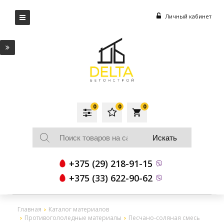
Личный кабинет
0
0
0
local_grocery_store
+375 (29) 218-91-15
+375 (33) 622-90-62
Главная
Каталог материалов
Противогололедные материалы
Песчано-соляная смесь