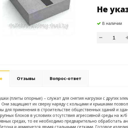
Не ука
В наличии
е
Отзывы
Вопрос-ответ
шки (плиты опорные) – служат для снятия нагрузки с других эле
 Они защищают их сверху наряду с кольцами и крышками позво
ы для применения в строительстве общественных зданий и зда
крупных блоков в условиях отсутствия агрессивной среды на ж/б
ивных средах, то ее необходимо предварительно обработать а
бетона и армируется двумя стальными сетками. Готовое издели