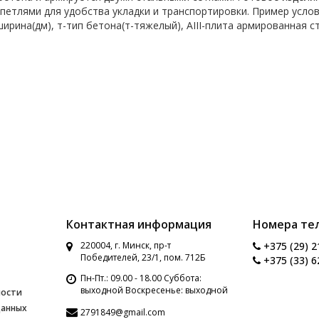
етлями для удобства укладки и транспортировки. Пример условн
ширина(дм), т-тип бетона(т-тяжелый), AIII-плита армированная ст
Контактная информация
Номера те
220004, г. Минск, пр-т
+375 (29) 2
Победителей, 23/1, пом. 712Б
+375 (33) 6
Пн-Пт.: 09.00 - 18.00 Суббота:
выходной Воскресенье: выходной
ности
данных
2791849@gmail.com