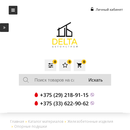
Личный кабинет
0
0
0
local_grocery_store
+375 (29) 218-91-15
+375 (33) 622-90-62
Главная
Каталог материалов
Железобетонные изделия
Опорные подушки