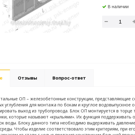
В наличии
е
Отзывы
Вопрос-ответ
тальные ОП – железобетонные конструкции, представляющие с
х углубления для монтажа по бокам и круглое водовыпускное от
ровать выход из трубопровода. Блок ОП монтируется в торце тр
нки, которые называют «крыльями». Их функция поддерживать о
ок воды. Блоку данного типа необходимо выдерживать давлени
реды. Чтобы изделие соответствовало этим критериям, при ег
аркасом из стали с целью придания конструкции большей прочно