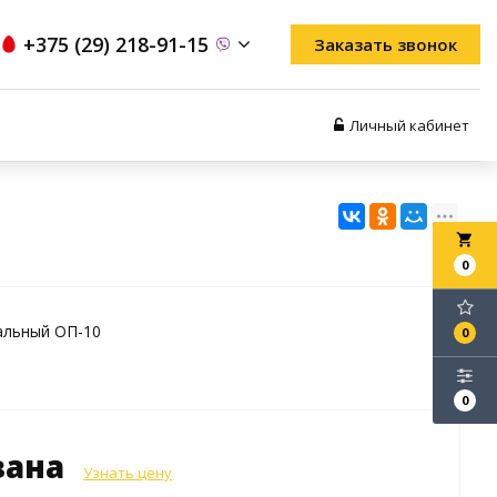
+375 (29) 218-91-15
Заказать звонок
Личный кабинет
local_grocery_store
0
альный ОП-10
0
0
зана
Узнать цену