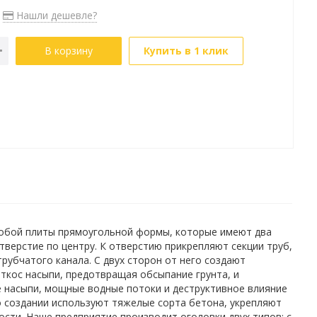
Нашли дешевле?
В корзину
Купить в 1 клик
обой плиты прямоугольной формы, которые имеют два
верстие по центру. К отверстию прикрепляют секции труб,
убчатого канала. С двух сторон от него создают
ткос насыпи, предотвращая обсыпание грунта, и
е насыпи, мощные водные потоки и деструктивное влияние
о создании используют тяжелые сорта бетона, укрепляют
сти. Наше предприятие производит оголовки двух типов: с