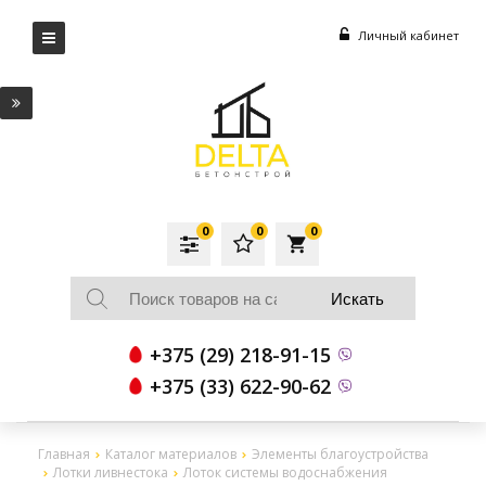
Личный кабинет
0
0
0
local_grocery_store
+375 (29) 218-91-15
+375 (33) 622-90-62
Главная
Каталог материалов
Элементы благоустройства
Лотки ливнестока
Лоток системы водоснабжения