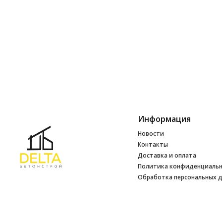
Информация
Новости
Контакты
Доставка и оплата
Политика конфиденциаль
Обработка персональных 
Инфо
УНП 692165648
№ 500520 от 15.01.2017 г
№ 692165648 от 14.07.2017 г. выдано
Минским райисполкомом