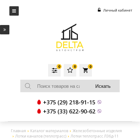
Личный кабинет
0
0
0
local_grocery_store
+375 (29) 218-91-15
+375 (33) 622-90-62
Главная
Каталог материалов
Железобетонные изделия
Лотки каналов (теплотрасс)
Лотки теплотрасс Л36д-11