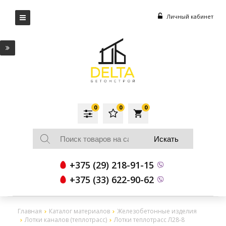
Личный кабинет
0
0
0
local_grocery_store
+375 (29) 218-91-15
+375 (33) 622-90-62
Главная
Каталог материалов
Железобетонные изделия
Лотки каналов (теплотрасс)
Лотки теплотрасс Л28-8