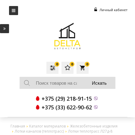
Личный кабинет
0
0
0
local_grocery_store
+375 (29) 218-91-15
+375 (33) 622-90-62
Главная
Каталог материалов
Железобетонные изделия
Лотки каналов (теплотрасс)
Лотки теплотрасс Л27д-8