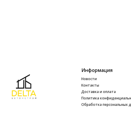
Информация
Новости
Контакты
Доставка и оплата
Политика конфиденциаль
Обработка персональных 
Инфо
УНП 692165648
№ 500520 от 15.01.2017 г
№ 692165648 от 14.07.2017 г. выдано
Минским райисполкомом