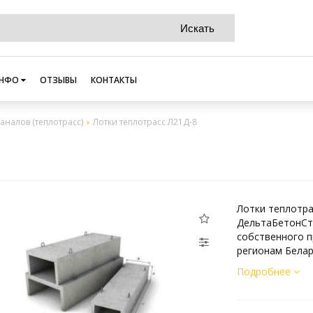
НФО
ОТЗЫВЫ
КОНТАКТЫ
аналов (теплотрасс)
Лотки теплотрасс Л21Д-8
Лотки теплотра
ДельтаБетонСт
собственного п
регионам Белар
Подробнее