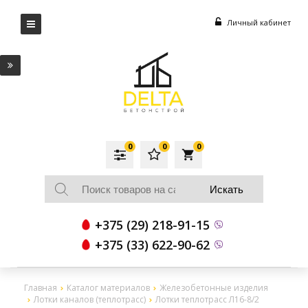
Личный кабинет
0
0
0
local_grocery_store
+375 (29) 218-91-15
+375 (33) 622-90-62
Главная
Каталог материалов
Железобетонные изделия
Лотки каналов (теплотрасс)
Лотки теплотрасс Л16-8/2