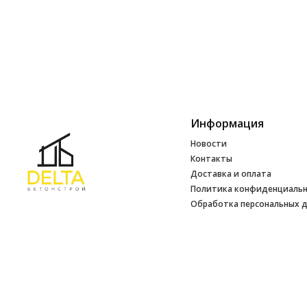
Информация
Новости
Контакты
Доставка и оплата
Политика конфиденциаль
Обработка персональных 
Инфо
УНП 692165648
№ 500520 от 15.01.2017 г
№ 692165648 от 14.07.2017 г. выдано
Минским райисполкомом