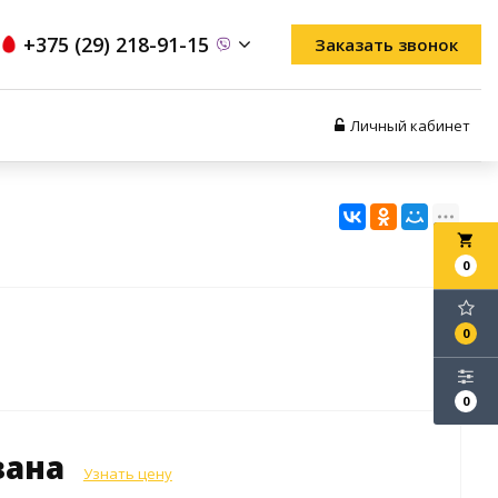
+375 (29) 218-91-15
Заказать звонок
Личный кабинет
local_grocery_store
0
0
0
зана
Узнать цену