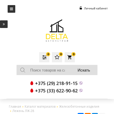
Личный кабинет
0
0
0
local_grocery_store
+375 (29) 218-91-15
+375 (33) 622-90-62
Главная
Каталог материалов
Железобетонные изделия
Лежень ЛЖ-28