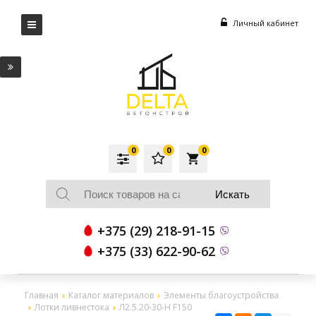
Личный кабинет
0
0
0
local_grocery_store
+375 (29) 218-91-15
+375 (33) 622-90-62
Главная
Каталог материалов
Элементы благоустройства
Лотки ливнестока
Л2.5.20-30-Н F150