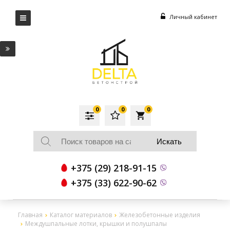
Личный кабинет
0
0
0
local_grocery_store
+375 (29) 218-91-15
+375 (33) 622-90-62
Главная
Каталог материалов
Железобетонные изделия
Междушпальные лотки, крышки и полушпалы