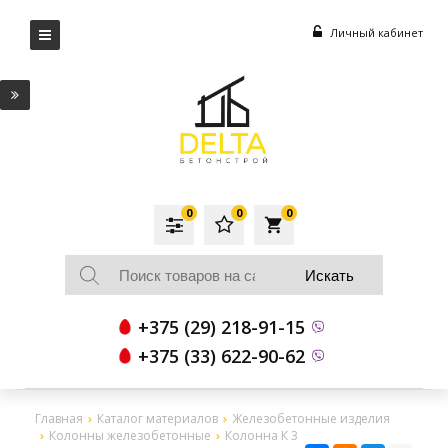
Личный кабинет
0
0
0
local_grocery_store
+375 (29) 218-91-15
+375 (33) 622-90-62
Главная
Каталог материалов
Железобетонные изделия
Колонны железобетонные
Колонна К 3