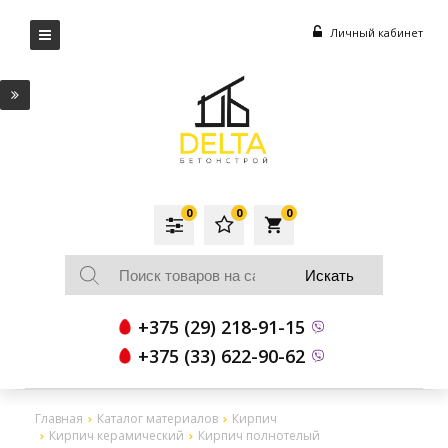
Личный кабинет
0
0
0
local_grocery_store
+375 (29) 218-91-15
+375 (33) 622-90-62
Главная
Каталог материалов
Кирпич
Кирпич керамический
Кирпич полнотелый