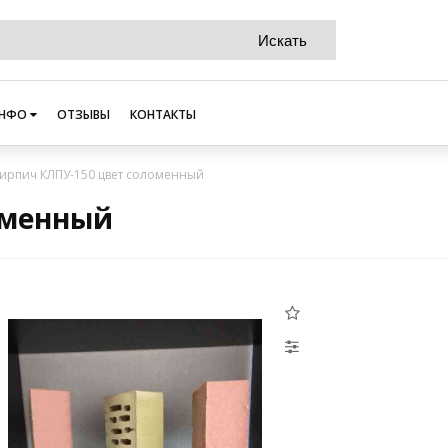
НФО
ОТЗЫВЫ
КОНТАКТЫ
ирпич КЛПУ-150 цвет соломенный
оменный