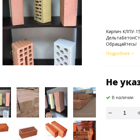
Кирпич КЛПУ-15
ДельтаБетонСтр
Обращайтесь!
Подробнее
Не ука
В наличии