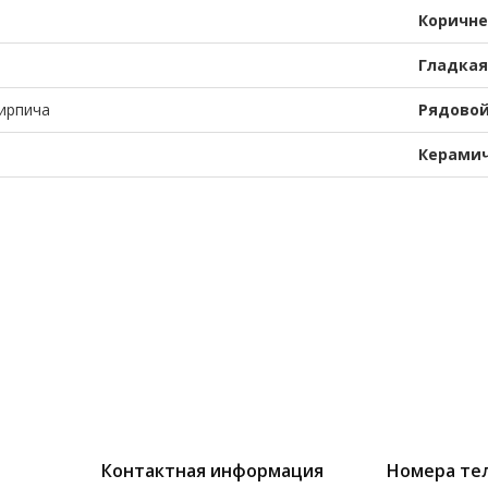
Коричн
Гладкая
ирпича
Рядово
Керами
Контактная информация
Номера те