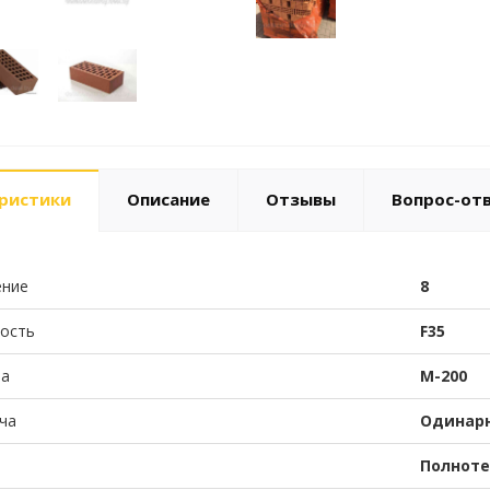
ристики
Описание
Отзывы
Вопрос-от
ние
8
ость
F35
ча
М-200
ча
Одинар
Полнот