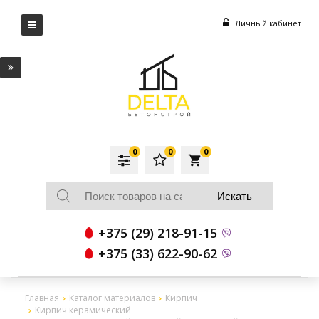
Личный кабинет
0
0
0
local_grocery_store
+375 (29) 218-91-15
+375 (33) 622-90-62
Главная
Каталог материалов
Кирпич
Кирпич керамический