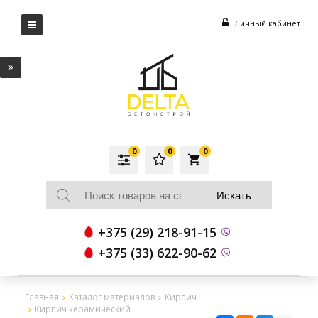
Личный кабинет
0
0
0
local_grocery_store
+375 (29) 218-91-15
+375 (33) 622-90-62
Главная
Каталог материалов
Кирпич
Кирпич керамический