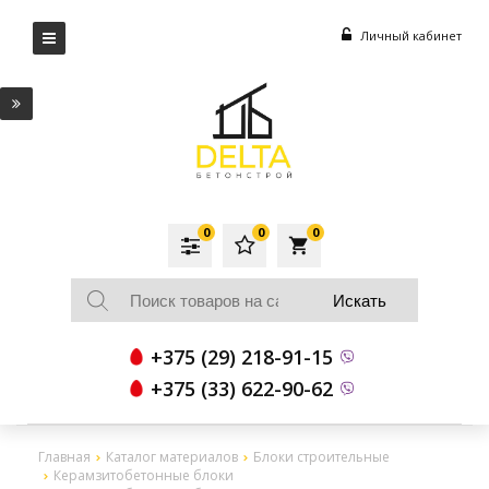
Личный кабинет
0
0
0
local_grocery_store
+375 (29) 218-91-15
+375 (33) 622-90-62
Главная
Каталог материалов
Блоки строительные
Керамзитобетонные блоки