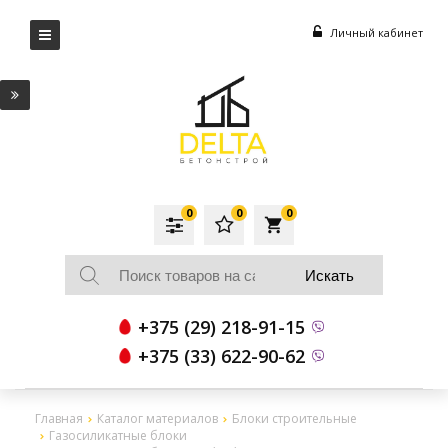
Личный кабинет
0
0
0
local_grocery_store
+375 (29) 218-91-15
+375 (33) 622-90-62
Главная
Каталог материалов
Блоки строительные
Газосиликатные блоки