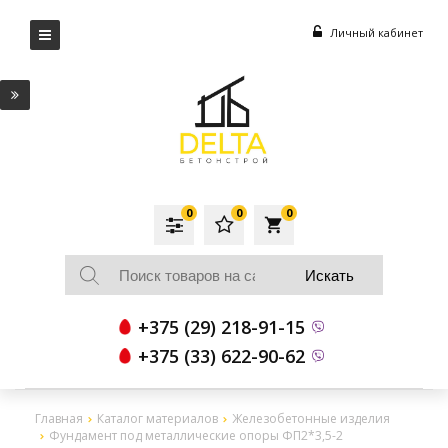
Личный кабинет
0
0
0
local_grocery_store
+375 (29) 218-91-15
+375 (33) 622-90-62
Главная
Каталог материалов
Железобетонные изделия
Фундамент под металлические опоры ФП2*3,5-2