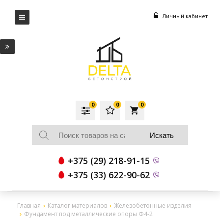
Личный кабинет
0
0
0
local_grocery_store
+375 (29) 218-91-15
+375 (33) 622-90-62
Главная
Каталог материалов
Железобетонные изделия
Фундамент под металлические опоры Ф4-2