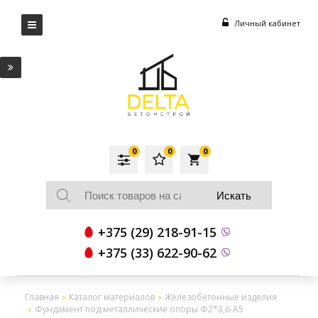
Личный кабинет
0
0
0
local_grocery_store
+375 (29) 218-91-15
+375 (33) 622-90-62
Главная
Каталог материалов
Железобетонные изделия
Фундамент под металлические опоры Ф2*3,6-А5