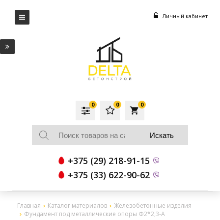
Личный кабинет
0
0
0
local_grocery_store
+375 (29) 218-91-15
+375 (33) 622-90-62
Главная
Каталог материалов
Железобетонные изделия
Фундамент под металлические опоры Ф2*2,3-А