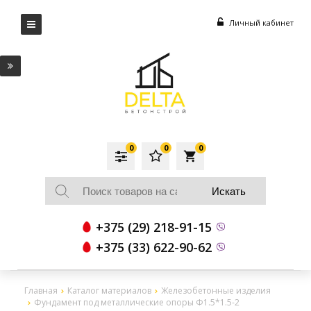
Личный кабинет
0
0
0
local_grocery_store
+375 (29) 218-91-15
+375 (33) 622-90-62
Главная
Каталог материалов
Железобетонные изделия
Фундамент под металлические опоры Ф1.5*1.5-2