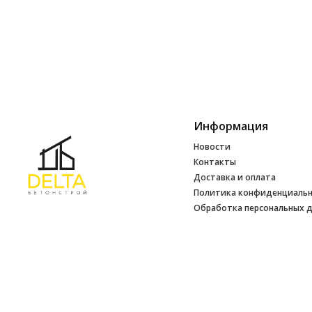
Информация
Новости
Контакты
Доставка и оплата
Политика конфиденциаль
Обработка персональных 
Инфо
УНП 692165648
№ 500520 от 15.01.2017 г
№ 692165648 от 14.07.2017 г. выдано
Минским райисполкомом