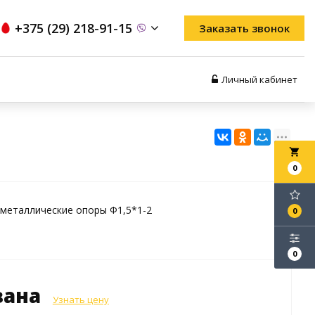
+375 (29) 218-91-15
Заказать звонок
Личный кабинет
local_grocery_store
0
металлические опоры Ф1,5*1-2
0
0
зана
Узнать цену