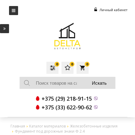
Личный кабинет
0
0
0
local_grocery_store
+375 (29) 218-91-15
+375 (33) 622-90-62
Главная
Каталог материалов
Железобетонные изделия
Фундамент под дорожные знаки Ф 2.4