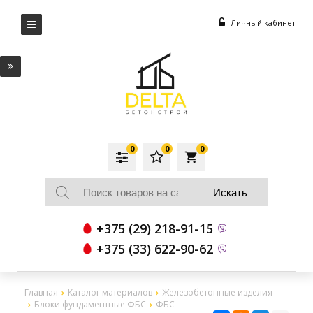
Личный кабинет
0
0
0
local_grocery_store
+375 (29) 218-91-15
+375 (33) 622-90-62
Главная
Каталог материалов
Железобетонные изделия
Блоки фундаментные ФБС
ФБС