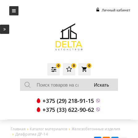
Личный кабинет
0
0
0
local_grocery_store
+375 (29) 218-91-15
+375 (33) 622-90-62
Главная
Каталог материалов
Железобетонные изделия
Диафрагма ДР-14