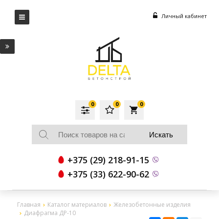
Личный кабинет
0
0
0
local_grocery_store
+375 (29) 218-91-15
+375 (33) 622-90-62
Главная
Каталог материалов
Железобетонные изделия
Диафрагма ДР-10