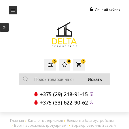
Личный кабинет
0
0
0
local_grocery_store
+375 (29) 218-91-15
+375 (33) 622-90-62
Главная
Каталог материалов
Элементы благоустройства
Борт ( дорожный, тротуарный)
Бордюр бетонный серый