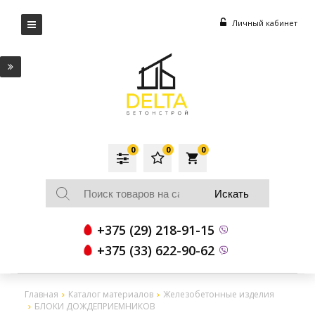
Личный кабинет
0
0
0
local_grocery_store
+375 (29) 218-91-15
+375 (33) 622-90-62
Главная
Каталог материалов
Железобетонные изделия
БЛОКИ ДОЖДЕПРИЕМНИКОВ