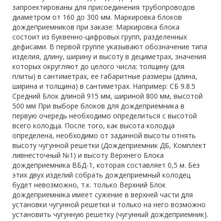
запроектированы для присоединения трубопроводов
диаметром от 160 до 300 мм. Маркировка блоков
дождеприемников при заказе: Маркировка блока
состоит из буквенно-цифровых групп, разделенных
дефисами. В первой группе указывают обозначение типа
изделия, длину, ширину и высоту в дециметрах, значения
которых округляют до целого числа; толщину (для
плиты) в сантиметрах, ее габаритные размеры (длина,
ширина и толщина) в сантиметрах. Например: CБ 9.8.5
Средний Блок длиной 915 мм, шириной 800 мм, высотой
500 мм При выборе блоков для дождеприемника в
первую очередь необходимо определиться с высотой
всего колодца. После того, как высота колодца
определена, необходимо от заданной высоты отнять
высоту чугунной решетки (Дождеприемник ДБ, Комплект
ливнесточный №1) и высоту Верхнего Блока
дождеприемника ВБД-1, которая составляет 0,5 м. Без
этих двух изделий собрать дождеприемный колодец
будет невозможно, т.к. только Верхний Блок
дождеприемника имеет сужение в верхней части для
установки чугунной решетки и только на него возможно
установить чугунную решетку (чугунный дождеприемник).