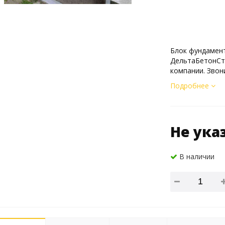
Блок фундамент
ДельтаБетонСтр
компании. Звон
Подробнее
Не ука
В наличии