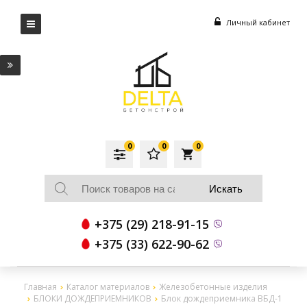
Личный кабинет
0
0
0
local_grocery_store
+375 (29) 218-91-15
+375 (33) 622-90-62
Главная
Каталог материалов
Железобетонные изделия
БЛОКИ ДОЖДЕПРИЕМНИКОВ
Блок дождеприемника ВБД-1