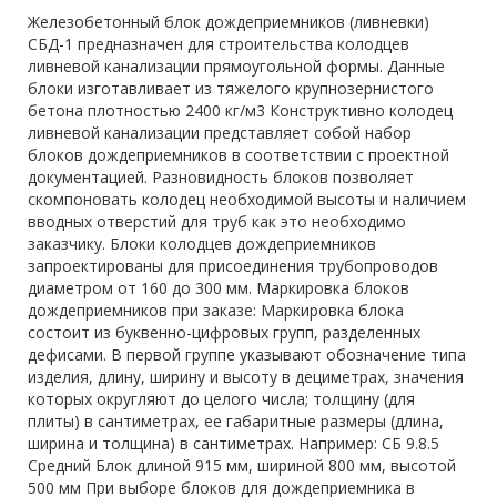
Железобетонный блок дождеприемников (ливневки)
CБД-1 предназначен для строительства колодцев
ливневой канализации прямоугольной формы. Данные
блоки изготавливает из тяжелого крупнозернистого
бетона плотностью 2400 кг/м3 Конструктивно колодец
ливневой канализации представляет собой набор
блоков дождеприемников в соответствии с проектной
документацией. Разновидность блоков позволяет
скомпоновать колодец необходимой высоты и наличием
вводных отверстий для труб как это необходимо
заказчику. Блоки колодцев дождеприемников
запроектированы для присоединения трубопроводов
диаметром от 160 до 300 мм. Маркировка блоков
дождеприемников при заказе: Маркировка блока
состоит из буквенно-цифровых групп, разделенных
дефисами. В первой группе указывают обозначение типа
изделия, длину, ширину и высоту в дециметрах, значения
которых округляют до целого числа; толщину (для
плиты) в сантиметрах, ее габаритные размеры (длина,
ширина и толщина) в сантиметрах. Например: CБ 9.8.5
Средний Блок длиной 915 мм, шириной 800 мм, высотой
500 мм При выборе блоков для дождеприемника в