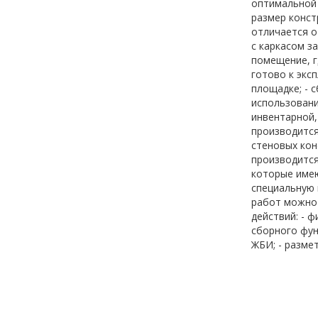
оптимальной 
размер конст
отличается о
с каркасом з
помещение, г
готово к экс
площадке; - 
использовани
инвентарной,
производится
стеновых кон
производится
которые имею
специальную 
работ можно 
действий: - 
сборного фун
ЖБИ; - разме