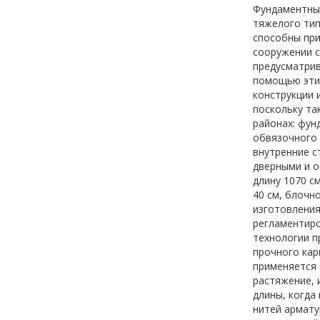
Фундаментным
тяжелого тип
способны при
сооружении с
предусматрив
помощью этих
конструкции 
поскольку та
районах: фун
обвязочного 
внутренние с
дверными и о
длину 1070 см
40 см, блочно
изготовления
регламентиро
технологии п
прочного кар
применяется 
растяжение, 
длины, когда
нитей армату