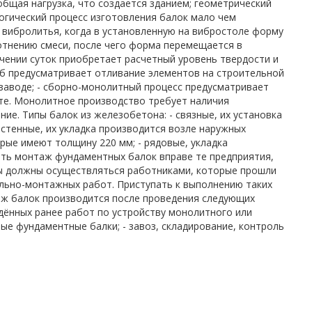
бщая нагрузка, что создается зданием; геометрический
огический процесс изготовления балок мало чем
 вибролитья, когда в установленную на вибростоле форму
лотнению смеси, после чего форма перемещается в
ечении суток приобретает расчетный уровень твердости и
соб предусматривает отливание элементов на строительной
 заводе; - сборно-монолитный процесс предусматривает
сте. Монолитное производство требует наличия
ие. Типы балок из железобетона: - связные, их установка
истенные, их укладка производится возле наружных
орые имеют толщину 220 мм; - рядовые, укладка
ть монтаж фундаментных балок вправе те предприятия,
ты должны осуществляться работниками, которые прошли
льно-монтажных работ. Приступать к выполнению таких
аж балок производится после проведения следующих
дённых ранее работ по устройству монолитного или
ые фундаментные балки; - завоз, складирование, контроль