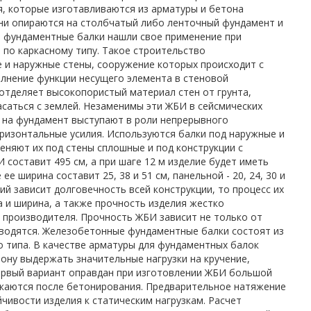
, которые изготавливаются из арматуры и бетона
ни опираются на столбчатый либо ленточный фундамент и
 фундаментные балки нашли свое применение при
 по каркасному типу. Такое строительство
 и наружные стены, сооружение которых происходит с
лнение функции несущего элемента в стеновой
отделяет высокопористый материал стен от грунта,
саться с землей. Незаменимы эти ЖБИ в сейсмических
 на фундамент выступают в роли непрерывного
ризонтальные усилия. Используются балки под наружные и
меняют их под стены сплошные и под конструкции с
 составит 495 см, а при шаге 12 м изделие будет иметь
е ширина составит 25, 38 и 51 см, панельной - 20, 24, 30 и
лий зависит долговечность всей конструкции, то процесс их
а и ширина, а также прочность изделия жестко
производителя. Прочность ЖБИ зависит не только от
изводятся. Железобетонные фундаментные балки состоят из
о типа. В качестве арматуры для фундаментных балок
етону выдержать значительные нагрузки на кручение,
Первый вариант оправдан при изготовлении ЖБИ большой
екаются после бетонирования. Предварительное натяжение
чивости изделия к статическим нагрузкам. Расчет