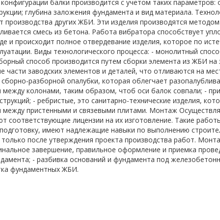
конфигурации балки производится с учетом таких параметров: о
рукции; глубина заложения фундамента и вид материала. Технол
т производства других ЖБИ. Эти изделия производятся методом
аливается смесь из бетона. Работа вибратора способствует уп
де и происходит полное отвердевание изделия, которое по ист
плуатации. Виды технологического процесса: - монолитный спо
сборный способ производится путем сборки элемента из ЖБИ на
е части заводских элементов и деталей, что отливаются на ме
 сборно-разборной опалубки, которая облегчает разопалубливан
 между колонами, таким образом, чтоб оси балок совпали; - пр
струкций; - ребристые, это санитарно-технические изделия, кот
 между пристенными и связевыми плитами. Монтаж Осуществля
т соответствующие лицензии на их изготовление. Такие рабо
подготовку, имеют надлежащие навыки по выполнению строите
только после утверждения проекта производства работ. Монт
финальное завершение, правильное оформление и приемка прове
дамента; - разбивка оснований и фундамента под железобетонн
тка фундаментных ЖБИ.