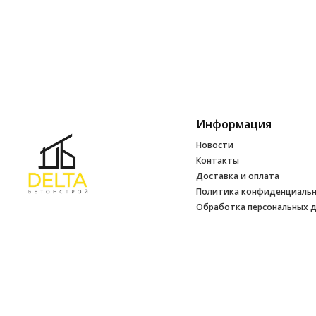
Информация
Новости
Контакты
Доставка и оплата
Политика конфиденциаль
Обработка персональных 
Инфо
УНП 692165648
№ 500520 от 15.01.2017 г
№ 692165648 от 14.07.2017 г. выдано
Минским райисполкомом