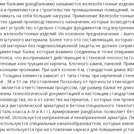
и балками (рандбалками) называются железобетонные изделия
а и применяются в строительстве промышленных помещений, о
нимать на себя большие нагрузки. Применение Железобетонные
тен зданий производственного назначения, которые возводятся
ает устройство отдельно стоящих фундаментов под внутренние
 железобетонных изделий. Их основное предназначение – выпо
из штучного материала. Более того это составляющая, которая 
кой материал без гидроизоляционной защиты не должен соприка
даментные балки, которые взаимно соединены в точке опирания
пояса, что воспринимает действующие в стеновой плоскости го
теновые конструкции из кирпича, блочного камня, панелей. При
конными проемами. При шаге колонн 6 м, стандартная длина ЖБИ
. Толщина элемента зависит от типа стены: при кирпичной стене е
й - 38 и 51 см. Изготовление Поскольку от прочности этих изде
 является ответственным процессом, где размер балки: ее длин
ваны технологической документацией и настоящим стандартом 
роизводства, но и от качества материалов, с которых они про
каса (металлической арматуры) и бетона специального тяжелог
сталь класса A-IV и A-I I I. Армирование рандбалок позволяет б
изгиб. Используется напряженная и ненапряженная арматура. 
 используются специальные каналообразователи, которые извл
ры используется при изготовлении каркаса для повышения устой