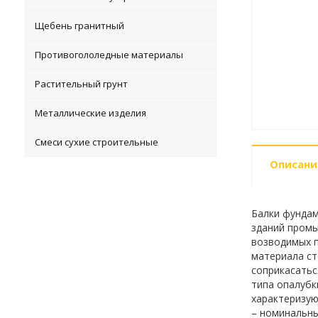
Щебень гранитный
Противогололедные материалы
Растительный грунт
Металлические изделия
Смеси сухие строительные
Описани
Балки фундам
зданий промы
возводимых п
материала ст
соприкасатьс
типа опалубк
характеризую
– номинальны