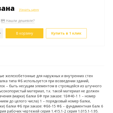
зана
Узнать цену
Нашли дешевле?
В корзину
Купить в 1 клик
тные железобетонные для наружных и внутренних стен
лка типа ФБ используется при возведении зданий,
лок – быть несущим элементом в строящейся из штучного
ысокопористый материал, т.к. такой материал не должен
ения (марки) балки БФ при заказе: 1БФ40-1 1 – номер
ением до целого числа) 1 – порядковый номер балки,
и) балки ФБ при заказе: ФБ6-15 ФБ – фундаментная балк 6
я рабочих чертежей серия 1.415.1-2 серия 1.015.1-1.95.