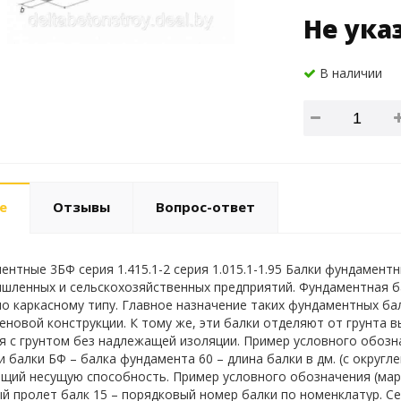
Не ука
В наличии
е
Отзывы
Вопрос-ответ
ентные 3БФ серия 1.415.1-2 серия 1.015.1-1.95 Балки фундамен
шленных и сельскохозяйственных предприятий. Фундаментная ба
о каркасному типу. Главное назначение таких фундаментных ба
еновой конструкции. К тому же, эти балки отделяют от грунта в
я с грунтом без надлежащей изоляции. Пример условного обознач
и балки БФ – балка фундамента 60 – длина балки в дм. (с округл
щий несущую способность. Пример условного обозначения (марк
й пролет балк 15 – порядковый номер балки по номенклатур. Сери