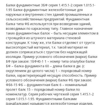
Балки фундаментные 3БФ серия 1.415.1-2 серия 1.015.1-
1.95 Балки фундаментные железобетонные для
наружных и внутренних стен зданий промышленных и
сельскохозяйственных предприятий. Фундаментная
балка типа ФБ используется при возведении зданий,
возводимых по каркасному типу. Главное назначение
таких фундаментных балок – быть несущим элементом в
строящейся из штучного материала стеновой
конструкции. К тому же, эти балки отделяют от грунта
высокопористый материал, т.к. такой материал не
должен соприкасаться с грунтом без надлежащей
изоляции. Пример условного обозначения (марки) балки
БФ при заказе: 1БФ40-1 1 – номер типа опалубки балки
БФ – балка фундамента 60 – длина балки в дм. (с
округлением до целого числа) 1 – порядковый номер
балки, характеризующий несущую способность. Пример
условного обозначения (марки) балки ФБ при заказе:
ФБ6-15 ФБ – фундаментная балк 6 – номинальный
пролет балк 15 – порядковый номер балки по
номенклатур. Серия рабочих чертежей серия 1.415.1-2
серия 1.015.1-1.95. Фундаментными балками
(рандбалками) называются железобетонные изделия,