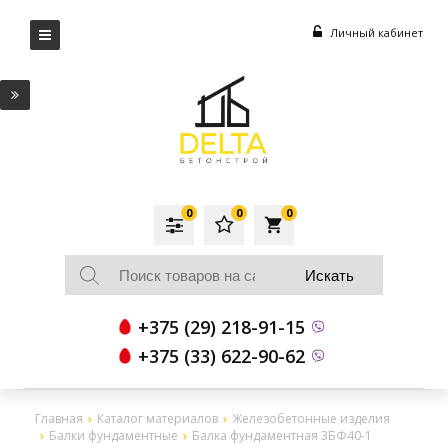
Личный кабинет
0
0
0
local_grocery_store
+375 (29) 218-91-15
+375 (33) 622-90-62
Главная
Каталог материалов
Железобетонные изделия
Балки фундаментные
Балка фундаментная 3БФ40-1