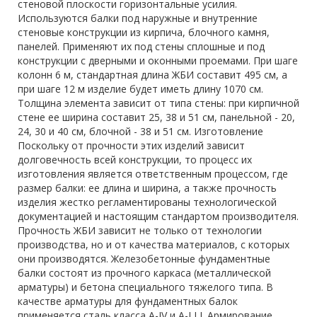
стеновой плоскости горизонтальные усилия.
Используются балки под наружные и внутренние
стеновые конструкции из кирпича, блочного камня,
панелей. Применяют их под стены сплошные и под
конструкции с дверными и оконными проемами. При шаге
колонн 6 м, стандартная длина ЖБИ составит 495 см, а
при шаге 12 м изделие будет иметь длину 1070 см.
Толщина элемента зависит от типа стены: при кирпичной
стене ее ширина составит 25, 38 и 51 см, панельной - 20,
24, 30 и 40 см, блочной - 38 и 51 см. Изготовление
Поскольку от прочности этих изделий зависит
долговечность всей конструкции, то процесс их
изготовления является ответственным процессом, где
размер балки: ее длина и ширина, а также прочность
изделия жестко регламентированы технологической
документацией и настоящим стандартом производителя.
Прочность ЖБИ зависит не только от технологии
производства, но и от качества материалов, с которых
они производятся. Железобетонные фундаментные
балки состоят из прочного каркаса (металлической
арматуры) и бетона специального тяжелого типа. В
качестве арматуры для фундаментных балок
применяется сталь класса A-IV и A-I I I. Армирование