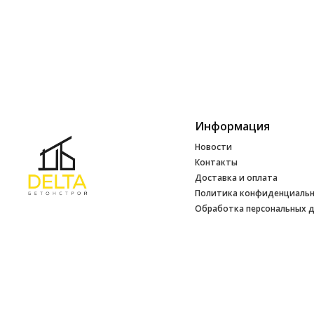
Информация
Новости
Контакты
Доставка и оплата
Политика конфиденциаль
Обработка персональных 
Инфо
УНП 692165648
№ 500520 от 15.01.2017 г
№ 692165648 от 14.07.2017 г. выдано
Минским райисполкомом