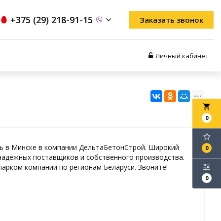
+375 (29) 218-91-15
Заказать звонок
Личный кабинет
local_grocery_store
0
ть в Минске в компании ДельтаБетонСтрой. Широкий
0
адежных поставщиков и собственного производства.
арком компании по регионам Беларуси. Звоните!
0