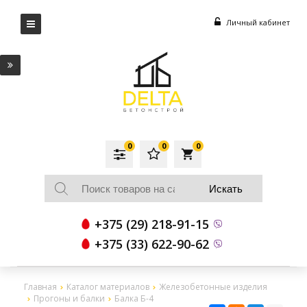
Личный кабинет
0
0
0
local_grocery_store
+375 (29) 218-91-15
+375 (33) 622-90-62
Главная
Каталог материалов
Железобетонные изделия
Прогоны и балки
Балка Б-4