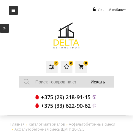
Личный кабинет
0
0
0
local_grocery_store
+375 (29) 218-91-15
+375 (33) 622-90-62
Главная
Каталог материалов
Асфальтобетонные смеси
Асфальтобетонная смесь ЩМПг 20-I/2,5