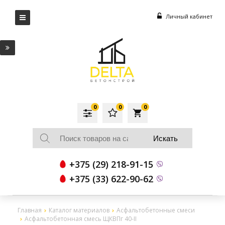
Личный кабинет
0
0
0
local_grocery_store
+375 (29) 218-91-15
+375 (33) 622-90-62
Главная
Каталог материалов
Асфальтобетонные смеси
Асфальтобетонная смесь ЩКВПг 40-II