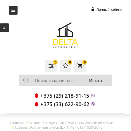
Личный кабинет
0
0
0
local_grocery_store
+375 (29) 218-91-15
+375 (33) 622-90-62
Главная
Каталог материалов
Асфальтобетонные смеси
Асфальтобетонная смесь ЩКПг 40-I СТБ 1033-2016